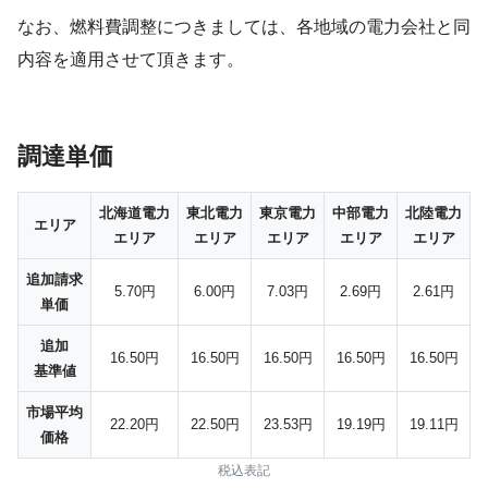
なお、燃料費調整につきましては、各地域の電力会社と同
内容を適用させて頂きます。
調達単価
北海道電力
東北電力
東京電力
中部電力
北陸電力
エリア
エリア
エリア
エリア
エリア
エリア
追加請求
5.70円
6.00円
7.03円
2.69円
2.61円
単価
追加
16.50円
16.50円
16.50円
16.50円
16.50円
基準値
市場平均
22.20円
22.50円
23.53円
19.19円
19.11円
価格
税込表記