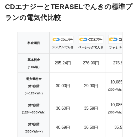
CDエナジーとTERASELでんきの標準プ
ランの電気代比較
料金項目
シングルでんき
ベーシックでんき
ファミリーでんき
基本料金
295.24円
276.90円
276.90円
（10A毎）
電力量料金
10,085.20円
30.00円
29.90円
第1段階
(300kWhまで定額)
（〜120kWh）
10,085.20円
第2段階
36.60円
35.59円
（120〜300kWh）
(300kWhまで定額)
第3段階
40.69円
36.50円
35.59円
（300kWh〜）