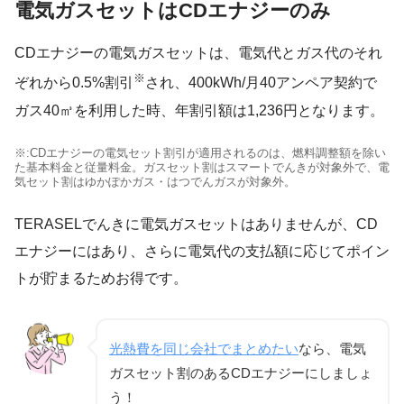
電気ガスセットはCDエナジーのみ
CDエナジーの電気ガスセットは、電気代とガス代のそれ
※
ぞれから0.5%割引
され、400kWh/月40アンペア契約で
ガス40㎥を利用した時、年割引額は1,236円となります。
※:CDエナジーの電気セット割引が適用されるのは、燃料調整額を除い
た基本料金と従量料金。ガスセット割はスマートでんきが対象外で、電
気セット割はゆかぽかガス・はつでんガスが対象外。
TERASELでんきに電気ガスセットはありませんが、CD
エナジーにはあり、さらに電気代の支払額に応じてポイン
トが貯まるためお得です。
光熱費を同じ会社でまとめたい
なら、電気
ガスセット割のあるCDエナジーにしましょ
う！