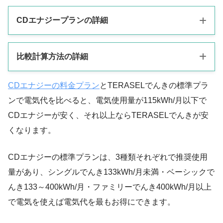
CDエナジープランの詳細
比較計算方法の詳細
CDエナジーの
プランの特徴
プラン
CDエナジーの料金プラン
とTERASELでんきの標準プラ
・使用量133kWh/月以下で安い
CDエナジー、TERASELでんきともに、東京電力管内の基本料
シングルでんき
・定額で毎月100円割引
ンで電気代を比べると、電気使用量が115kWh/月以下で
金・電力量料金で算出します。
CDエナジーが安く、それ以上ならTERASELでんきが安
ベーシックでんき
・使用量133〜400kWh/月で安い
CDエナジーとTERASELでんきの料金計算は、基本料金・電力
くなります。
・使用量400kWh/月以上で安い
量料金・燃料費調整額・再生可能エネルギー発電促進賦課金・
ファミリーでんき
・300kWh/月まで定額10085.25円
市場価格調整額も含めた全ての項目を、実際の電気料金計算と
CDエナジーの標準プランは、3種類それぞれで推奨使用
同じように使用します。
量があり、シングルでんき133kWh/月未満・ベーシックで
んき133～400kWh/月・ファミリーでんき400kWh/月以上
燃料費調整額と再生可能エネルギー発電促進賦課金は、CDエナ
で電気を使えば電気代を最もお得にできます。
ジー・TERASELでんきの2024年1～12月まで1年分の数値を使
用します。