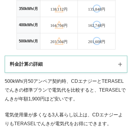
350kWh/月
138,112円
135,840円
400kWh/月
164,704円
162,748円
500kWh/月
203,504円
201,608円
料金計算の詳細
500kWh/月50アンペア契約時、CDエナジーとTERASEL
CDエナジーのプランは、電気使用量250・350kWh/月時はベー
でんきの標準プランで電気代を比較すると、TERASELで
シックでんき、400・500kWh/月時はファミリーでんきとしま
んきが年額1,900円ほど安いです。
す。
TERASELでんきのプランは、超TERASELプランとします。
電気使用量が多くなる3人暮らし以上は、CDエナジーよ
りもTERASELでんきが電気代をお得にできます。
電気使用量250・350kWh/月の契約アンペア数は30A、400・