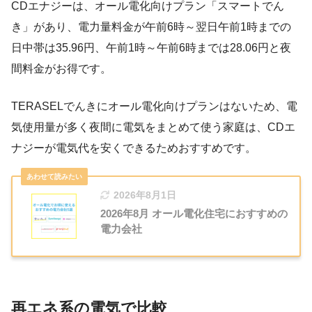
500kWh/月時は超TERASELプラン契約時とします。
CDエナジーは、オール電化向けプラン「スマートでん
き」があり、電力量料金が午前6時～翌日午前1時までの
電力使用量は6～AM1時(日中)が58％、AM1～6時(深夜)が42％の
日中帯は35.96円、午前1時～午前6時までは28.06円と夜
割合で算出しています。
間料金がお得です。
2024年の1年間で実際に適用された燃料費調整額を用いていま
す。
TERASELでんきにオール電化向けプランはないため、電
気使用量が多く夜間に電気をまとめて使う家庭は、CDエ
再エネ賦課金は、2024年1～4月：1.40円、2024年5～12月：
ナジーが電気代を安くできるためおすすめです。
3.49円を適用しています。
激変緩和対策措置による燃料費調整額の割引や酷暑乗り切り緊
2026年8月1日
急支援の電気使用量に応じた値引きは含みません。
2026年8月 オール電化住宅におすすめの
電力会社
再エネ系の電気で比較