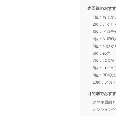
光回線のおす
1位：おてが
2位：とくと
3位：ドコモ
4位：NURO
5位：auひか
6位：eo光
7位：JCOM
8位：コミュ
9位：BBIQ光
10位：メガ
目的別でおす
スマホ回線と
オンラインゲ