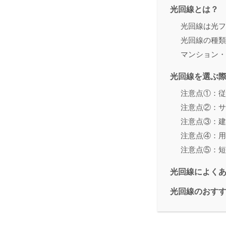
光回線とは？
光回線は光フ
光回線の種類
マンション・
光回線を選ぶ
注意点①：従
注意点②：サ
注意点③：建
注意点④：用
注意点⑤：短
光回線によく
光回線のおす