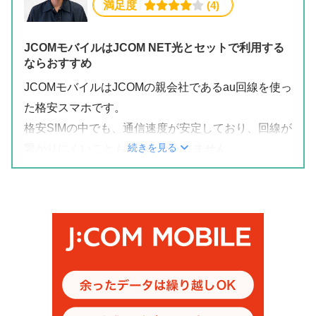
満足度
 (4)
JCOMモバイルはJCOM NET光とセットで利用する
ならおすすめ
JCOMモバイルはJCOMの親会社であるau回線を使っ
た格安スマホです。
格安SIMの中でも、
通信速度が安定
しており、回線が
続きを見る
繋がりにくいこともほとんどありません。
そして何より、JCOMモバイル最大の魅力は、JCOM
NET光などのJCOMサービスとセット加入すること
で、無料でデータが増量される
データ盛
が適用され
ることです。
データ盛が適用されると、データ増量されるのはも
ちろん、通常ギガの持ち越し期限が90日のところ、
無期限
で持ち越せるようになるので、ギガを使わな
い月でも、余ったギガを無駄にすることはありませ