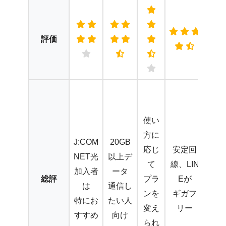
評価
デ
ー
使い
タ
方に
無
J:COM
20GB
応じ
安定回
制
NET光
以上デ
て
線、LIN
限
加入者
ータ
総評
プラ
Eが
通
は
通信し
ンを
ギガフ
話
特にお
たい人
変え
リー
24
すすめ
向け
られ
時