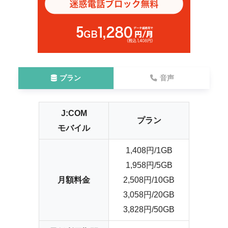
ん。
ただし、持ち越しデータ制限は
100GB
となっている
のでご注意ください。
また、JCOMテレビの対象プランとJCOMモバイルを
セット利用することで、JCOMオンデマンドの一部
プラン
音声
サービスがギガフリーで利用できるなど、JCOMモ
バイルだからこそのサービスもあります。
J:COM
非常に魅力的なJCOMモバイルですが、ドコモ、ソ
プラン
モバイル
フトバンクのサブブランドであるahamoやLINEMO
には通信速度で多少劣る点があるため、総合評価と
1,408円/1GB
して★4と評価しました。
1,958円/5GB
月額料金
2,508円/10GB
3,058円/20GB
3,828円/50GB