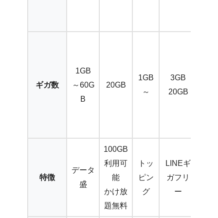
8
円
1
G
1GB
B
1GB
3GB
ギガ数
～60G
20GB
～
～
20GB
B
無
制
限
100GB
ギ
利用可
トッ
LINEギ
ガ
データ
特徴
能
ピン
ガフリ
無
盛
かけ放
グ
ー
制
題無料
限