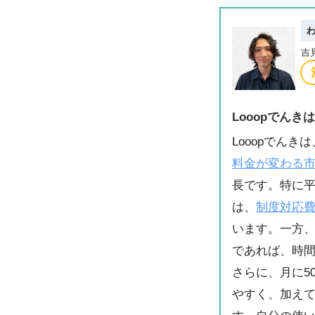
吉
Looopでん
Looopでん
料金が変わる
長です。特に平
は、
制度対応
います。一方、
であれば、時
さらに、月に5
やすく、加え