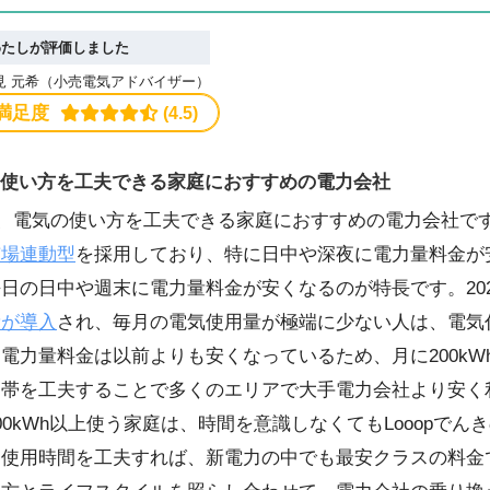
わたしが評価しました
見 元希（小売電気アドバイザー）
満足度
 (4.5)
きは使い方を工夫できる家庭におすすめの電力会社
きは、電気の使い方を工夫できる家庭におすすめの電力会社で
市場連動型
を採用しており、特に日中や深夜に電力量料金が
日の日中や週末に電力量料金が安くなるのが特長です。202
費が導入
され、毎月の電気使用量が極端に少ない人は、電気
電力量料金は以前よりも安くなっているため、月に200kW
間帯を工夫することで多くのエリアで大手電力会社より安く
00kWh以上使う家庭は、時間を意識しなくてもLooopでん
て使用時間を工夫すれば、新電力の中でも最安クラスの料金