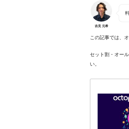
吉見 元希
この記事では、オ
セット割・オール
い。