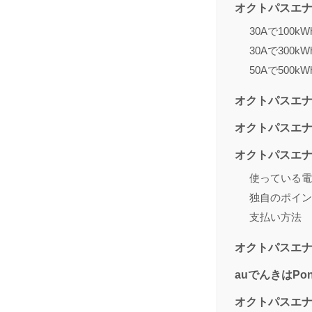
オクトパスエナ
30Aで100
30Aで300
50Aで500
オクトパスエナ
オクトパスエナ
オクトパスエナ
使っている電
独自のポイン
支払い方法
オクトパスエ
auでんきはP
オクトパスエ