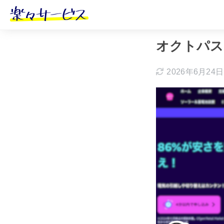
ホーム
おすす
オクトパス
2026年6月24日