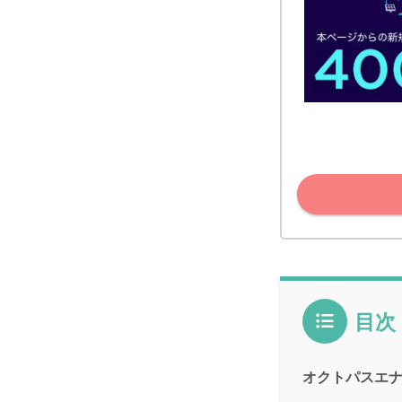
目次
オクトパスエナ