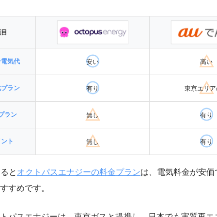
項目
ン電気代
安い
高い
化プラン
有り
東京エリア
プラン
無し
有り
イント
無し
有り
すると
オクトパスエナジーの料金プラン
は、電気料金が安価
すすめです。
トパスエナジーは、東京ガスと提携し、日本でも実質再エネ