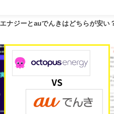
め
エナジーとauでんきはどちらが安い