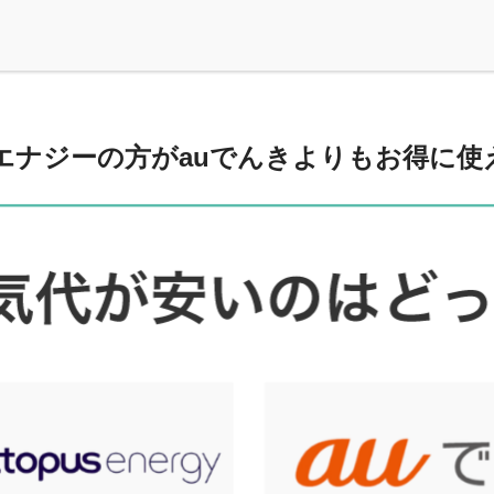
エナジーの方がauでんきよりもお得に使