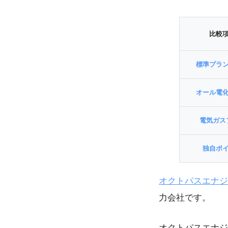
比較
標準プラ
オール電
電気ガス
独自ポ
オクトパスエナジ
力会社です。
オクトパスエナジー