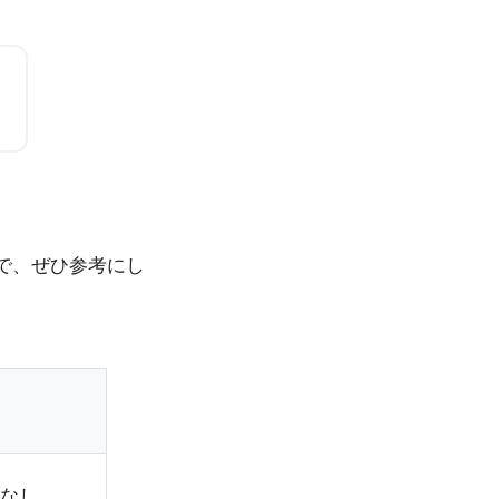
。
で、ぜひ参考にし
費なし