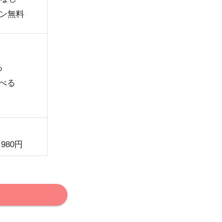
ョン無料
る
べる
980円