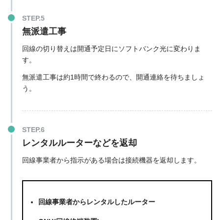
公式サイト
電話:0120-907-505
BIGLOBE光
9:00～20:00
無派遣工事
携帯:03-6479-5716
電話:0120-987-300
回線の切り替えは開通予定日にソフトバンク光に変わりま
楽天ひかり
9:00～18:00
公式サイト
す。
Sonet光
電話:0120-45-2522
9:00〜18:00
無派遣工事は
約1時間
で終わるので、開通連絡を待ちましょ
う。
電話:03-6625-3265
＠nifty光
10:00～17:00
公式サイト
レンタルルーターなどを返却
回線事業者から指示がある場合は接続機器を返却します。
回線事業者からレンタルしたルーター