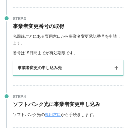
事業者変更番号の取得
光回線ごとにある専用窓口から事業者変更承諾番号を申請し
ます。
番号は
15日間までが有効期限です
。
事業者変更の申し込み先
事業者
窓口
受付時間
ドコモ携帯:151
ソフトバンク光に事業者変更申し込み
ドコモ光
電話:0120-800-000
9:00～20:00
ソフトバンク光の
専用窓口
から手続きします。
公式サイト
電話:0120-553-104
OCN光
10:00 ～21:00