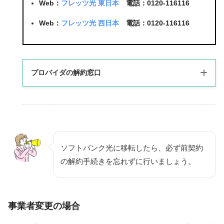
Web：
フレッツ光 東日本
電話：0120-116116
Web：
フレッツ光 西日本
電話：0120-116116
プロバイダの解約窓口
プロバイダ名
連絡先
So-net
公式サイト
ソフトバンク光に移転したら、必ず前契約
0570-03-2210
＠nifty
(受付時間 10:00~17:00）
の解約手続きを忘れずに行いましょう。
OCN
公式サイト
Yahoo!BB
公式サイト
事業者変更の場合
0120-86-0962
BIGLOBE