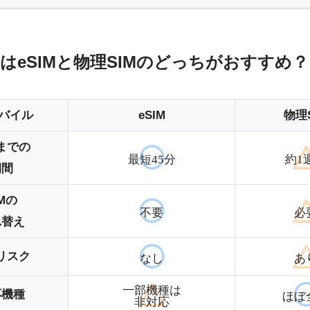
はeSIMと物理SIMのどっちがおすすめ？
モバイル
eSIM
物理S
までの
最短45分
約1
期間
IMの
不要
必
れ替え
リスク
なし
あ
一部機種は
応機種
ほぼ
非対応