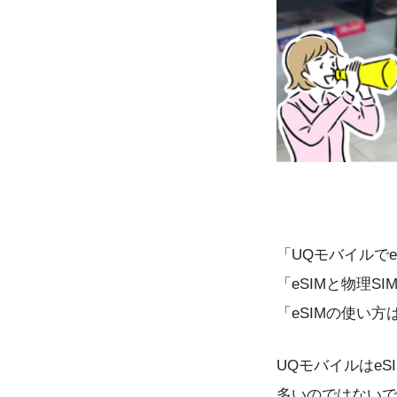
「UQモバイルでe
「eSIMと物理S
「eSIMの使い方
UQモバイルはe
多いのではないで