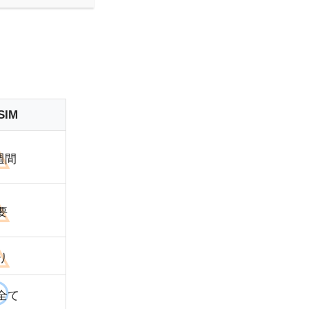
IM
週間
要
り
全て