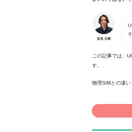
吉見 元希
この記事では、U
す。
物理SIMとの違