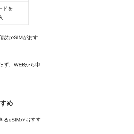
カードを
入
可能な
eSIM
がおす
たず、WEBから申
すすめ
るeSIMがおすす