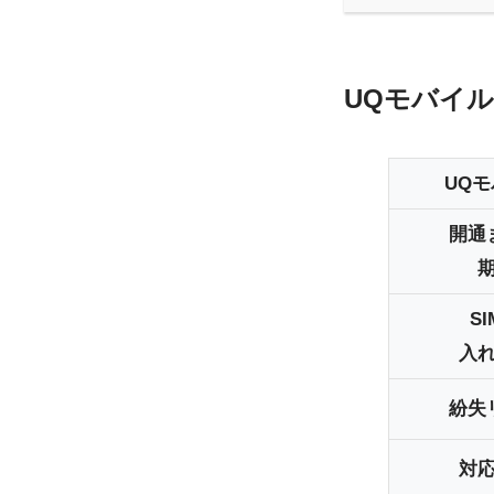
UQモバイル
UQ
開通
S
入
紛失
対