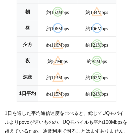
朝
約152Mbps
約134Mbps
昼
約106Mbps
約106Mbps
夕方
約116Mbps
約121Mbps
夜
約87Mbps
約97Mbps
深夜
約113Mbps
約162Mbps
1日平均
約115Mbps
約124Mbps
1日を通した平均通信速度を比べると、総じてUQモバイ
ルよりpovoが速いものの、UQモバイルも平均100Mbpsを
超えているため、通常利用で困ることはまずありません。