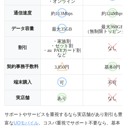
・オンライン
通信速度
約113Mbps
約124Mbps
最大360GB
データ容量
最大35GB
（無制限トッピング
・家族割
・セット割
割引
なし
・au PAYカード割
など
契約事務手数料
3,850円
基本0円
端末購入
可
不可
実店舗
あり
なし
サポートやサービスを重視するなら実店舗があり割引も豊
富な
UQモバイル
、コスパ重視でサポート不要なら、基本