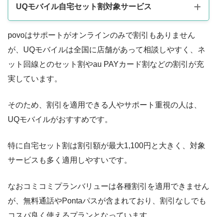
UQモバイル自宅セット割対象サービス
povoはサポートがオンラインのみで割引もありません
サービス
対象サービス
が、UQモバイルは全国に店舗があって相談しやすく、ネ
ット回線とのセット割やau PAYカード割などの割引が充
・auひかり
au系列
実しています。
・auひかりちゅら
・ひかりゆいまーる
そのため、割引を適用できる人やサポート重視の人は、
・ひかり
UQモバイルがおすすめです。
・BIGLOBE光
特に自宅セット割は割引額が最大1,100円と大きく、対象
光コラボ
・エディオンネット
サービスも多く適用しやすいです。
・So-net光
・@TCOM光
なおコミコミプランバリューは各種割引を適用できません
・@nifty光
が、無料通話やPontaパスが含まれており、割引なしでも
・コミュファ光
コスパ良く使えるプランとなっています。