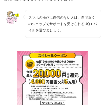
・eo光
地方独自回線
・ピカラ光
・メガエッグ光
スマホの操作に自信のない人は、自宅近く
・BBIQ光
のショップでサポートを受けられるUQモバ
イルを選びましょう。
ケーブルテレビ
J:COM等多数
・UQWiMAX
・BroadWiMAX
・カシモWiMAX
ルーターサービス
・とくとくBB byGMO
・VisionWiMAX
・BIGLOBE等多数
電気
auでんき