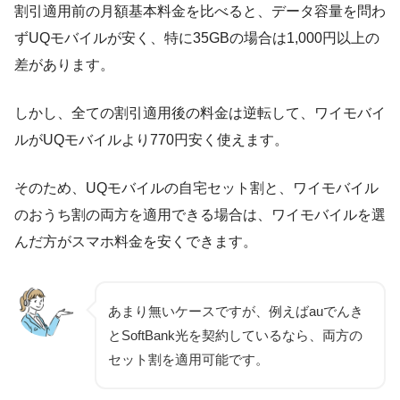
割引適用前の月額基本料金を比べると、データ容量を問わ
ずUQモバイルが安く、特に35GBの場合は1,000円以上の
データ
容量
差があります。
月額料金
月額料金
5GB
しかし、全ての割引適用後の料金は逆転して、ワイモバイ
1,628円
858円
ルがUQモバイルより770円安く使えます。
30GB
2,728円
1,958円
そのため、UQモバイルの自宅セット割と、ワイモバイル
35GB
3,828円
3,058円
のおうち割の両方を適用できる場合は、ワイモバイルを選
んだ方がスマホ料金を安くできます。
あまり無いケースですが、例えばauでんき
とSoftBank光を契約しているなら、両方の
セット割を適用可能です。