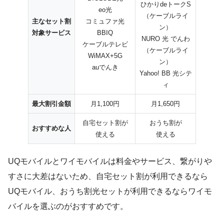
ひかりdeトークS
eo光
（ケーブルライ
主なセット割
コミュファ光
ン）
対象サービス
BBIQ
NURO 光 でんわ
ケーブルテレビ
（ケーブルライ
WiMAX+5G
ン）
auでんき
Yahoo! BB 光シテ
ィ
最大割引金額
月1,100円
月1,650円
自宅セット割が
おうち割が
おすすめな人
使える
使える
UQモバイルとワイモバイルは料金やサービス、繋がりや
すさに大差はないため、自宅セット割が利用できるなら
UQモバイル、おうち割光セットが利用できるならワイモ
バイルを選ぶのがおすすめです。