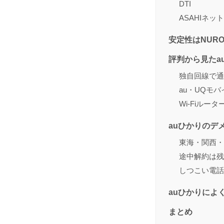
DTI
ASAHIネット
安定性はNUR
評判から見たa
独自回線で通
au・UQモ
Wi-Fiルー
auひかりのデ
東海・関西・
途中解約は残
しつこい電話
auひかりによ
まとめ