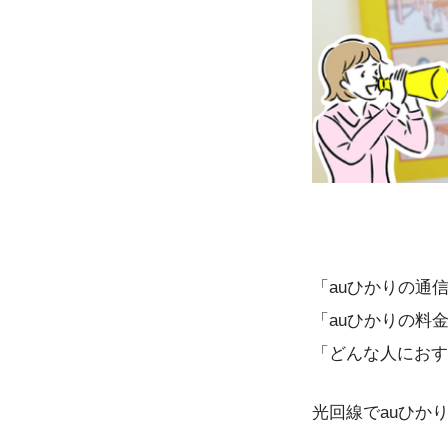
「auひかりの通
「auひかりの料
「どんな人におす
光回線でauひか