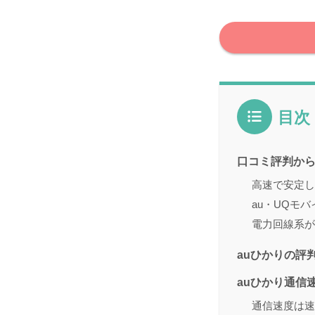
目次
口コミ評判から
高速で安定し
au・UQモ
電力回線系が
auひかりの評
auひかり通信
通信速度は速