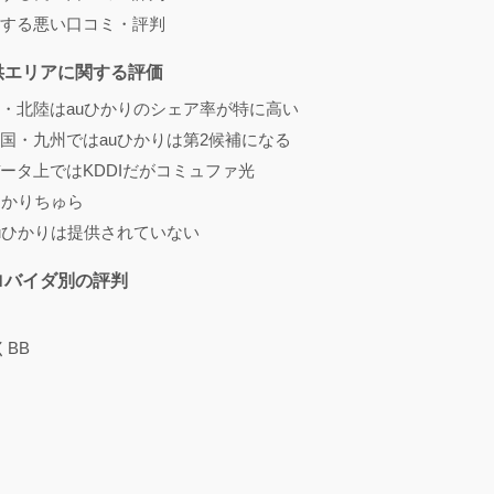
する悪い口コミ・評判
供エリアに関する評価
・北陸はauひかりのシェア率が特に高い
国・九州ではauひかりは第2候補になる
ータ上ではKDDIだがコミュファ光
ひかりちゅら
uひかりは提供されていない
ロバイダ別の評判
くBB