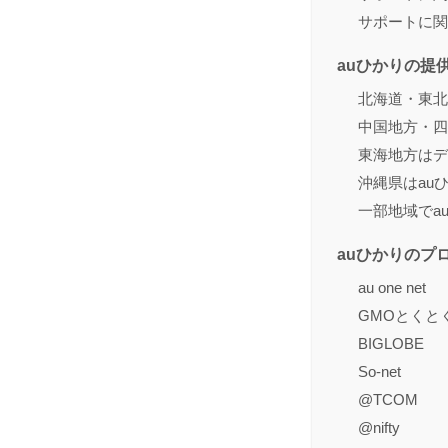
サポートに関
auひかりの提
北海道・東北
中国地方・四
東海地方はデ
沖縄県はau
一部地域でa
auひかりのプ
au one net
GMOとくと
BIGLOBE
So-net
@TCOM
@nifty