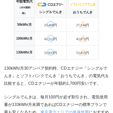
年額電気代
（30A契約
シングルでんき
おうちでんき
時）
50kWh/月
25,468円
27,144円
100kWh/月
41,512円
43,072円
130kWh/月
51,935円
53,415円
130kWh/月30アンペア契約時、CDエナジー「シングルで
んき」とソフトバンクでんき「おうちでんき」の電気代を
比較すると、CDエナジーが年額約1,700円安いです。
シングルでんきは、毎月100円が必ず割引され、電気使用
量が133kWh/月未満であればCDエナジーの標準プランで
最も安くなるため、
東京電力エリアの単身世帯
におすすめ