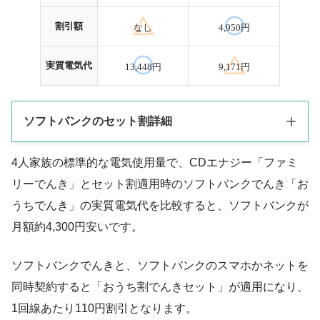
割引額
なし
4,950円
実質電気代
13,448円
9,171円
ソフトバンクのセット割詳細
4人家族の標準的な電気使用量で、CDエナジー「ファミ
家族4人が、スマホをソフトバンクと契約した場合とします。
リーでんき」とセット割適用時のソフトバンクでんき「お
家族でソフトバンクのネット回線（Softbank光かSoftbank Air）
うちでんき」の実質電気代を比較すると、ソフトバンクが
を1回線契約した場合とします。
月額約4,300円安いです。
おうち割でんきセットの割引額は、スマホ4回線とネット1回線
ソフトバンクでんきと、ソフトバンクのスマホかネットを
で計5回線・550円の割引適用時の価格です。
同時契約すると「おうち割でんきセット」が適用になり、
おうち割光セットの割引額は、スマホ4台とネットのセットで計
1回線あたり110円割引となります。