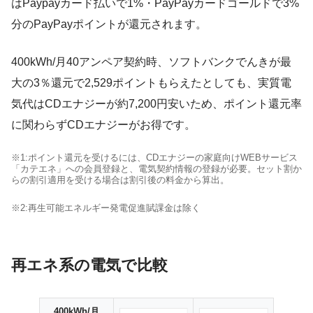
はPaypayカード払いで1%・PayPayカードゴールドで3%
分のPayPayポイントが還元されます。
400kWh/月40アンペア契約時、ソフトバンクでんきが最
大の3％還元で2,529ポイントもらえたとしても、実質電
気代はCDエナジーが約7,200円安いため、ポイント還元率
に関わらずCDエナジーがお得です。
※1:ポイント還元を受けるには、CDエナジーの家庭向けWEBサービス
「カテエネ」への会員登録と、電気契約情報の登録が必要。セット割か
らの割引適用を受ける場合は割引後の料金から算出。
※2:再生可能エネルギー発電促進賦課金は除く
再エネ系の電気で比較
400kWh/月