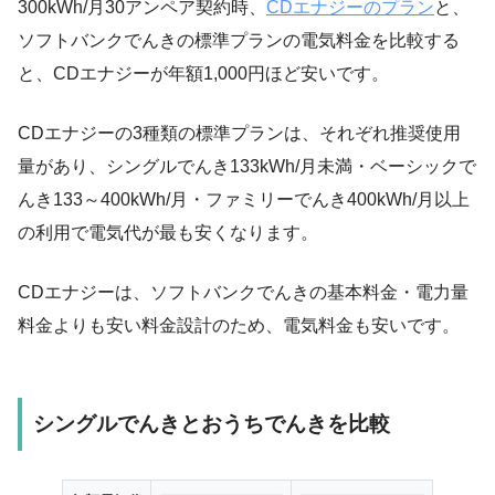
300kWh/月30アンペア契約時、
CDエナジーのプラン
と、
・使用量133kWh/月以下でお得
CDエナジー、ソフトバンクでんきともに、東京電力エリア内の
シングルでんき
・定額で毎月100円割引
ソフトバンクでんきの標準プランの電気料金を比較する
基本料金・電力量料金で算出します。
と、CDエナジーが年額1,000円ほど安いです。
ベーシックでんき
・使用量133〜400kWh/月でお得
CDエナジーとソフトバンクでんきの料金計算は、基本料金・電
・使用量400kWh/月以上でお得
力量料金・燃料費調整額・再生可能エネルギー発電促進賦課
CDエナジーの3種類の標準プランは、それぞれ推奨使用
ファミリーでんき
・300kWh/月まで定額10085.25円
金・市場価格調整額も含めた全ての項目を、実際の電気料金計
量があり、シングルでんき133kWh/月未満・ベーシックで
算と同じように使用します。
んき133～400kWh/月・ファミリーでんき400kWh/月以上
の利用で電気代が最も安くなります。
燃料費調整額と再生可能エネルギー発電促進賦課金は、CDエナ
ジー・ソフトバンクでんきの2024年1～12月まで1年分の数値を
CDエナジーは、ソフトバンクでんきの基本料金・電力量
使用します。
料金よりも安い料金設計のため、電気料金も安いです。
燃料費調整額は、国による激変緩和措置を適用した割引は使用
していません。
シングルでんきとおうちでんきを比較