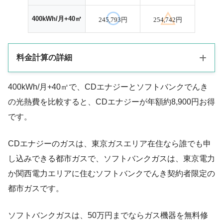
400kWh/月+40㎥
245,793円
254,742円
料金計算の詳細
400kWh/月+40㎥で、CDエナジーとソフトバンクでんき
光熱費は、電気料金とガス料金の合計金額を指します。
の光熱費を比較すると、CDエナジーが年額約8,900円お得
東京電力管内に在住の場合の料金です。
です。
CDエナジーは、「ベーシックでんき」＋「ベーシックガス」の
CDエナジーのガスは、東京ガスエリア在住なら誰でも申
合算値でセット割が適用された料金です。
し込みできる都市ガスで、ソフトバンクガスは、東京電力
ソフトバンクでんきは、「おうちでんき」＋「ソフトバンクガ
か関西電力エリアに住むソフトバンクでんき契約者限定の
ス」の合算値です。
都市ガスです。
ガス料金は、燃料費調整額も含めて計算し、2024年1～12月まで
ソフトバンクガスは、50万円までならガス機器を無料修
1年分の数値を使用します。