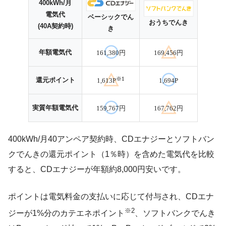
400kWh/月
電気代
ベーシックでん
おうちでんき
(40A契約時)
き
年額電気代
161,380円
169,456円
※1
還元ポイント
1,613P
1,694P
実質年額電気代
159,767円
167,762円
400kWh/月40アンペア契約時、CDエナジーとソフトバン
クでんきの還元ポイント（1％時）を含めた電気代を比較
すると、CDエナジーが年額約8,000円安いです。
ポイントは電気料金の支払いに応じて付与され、CDエナ
※2
ジーが1%分のカテエネポイント
、ソフトバンクでんき