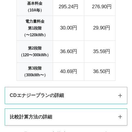
基本料金
295.24円
276.90円
2
（10A毎）
電力量料金
10,
30.00円
29.90円
第1段階
(300
（〜120kWh）
10,
第2段階
36.60円
35.59円
（120〜300kWh）
(300
第3段階
40.69円
36.50円
3
（300kWh〜）
CDエナジープランの詳細
比較計算方法の詳細
CDエナジーの
プランの特徴
標準プラン