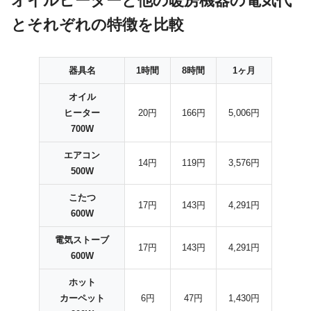
オイルヒーターと他の暖房機器の電気代
とそれぞれの特徴を比較
器具名
1時間
8時間
1ヶ月
オイル
ヒーター
20円
166円
5,006円
700W
エアコン
14円
119円
3,576円
500W
こたつ
17円
143円
4,291円
600W
電気ストーブ
17円
143円
4,291円
600W
ホット
カーペット
6円
47円
1,430円