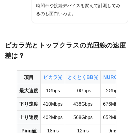
時間帯や接続デバイスを変えて計測してみ
るのも面白いわよ。
ピカラ光とトップクラスの光回線の速度
差は？
項目
ピカラ光
とくとくBB光
NURO光
a
最大速度
1Gbps
10Gbps
2Gbps
下り速度
410Mbps
438Gbps
676Mbps
2
上り速度
402Mbps
568Gbps
652Mbps
3
Ping値
18ms
12ms
9ms