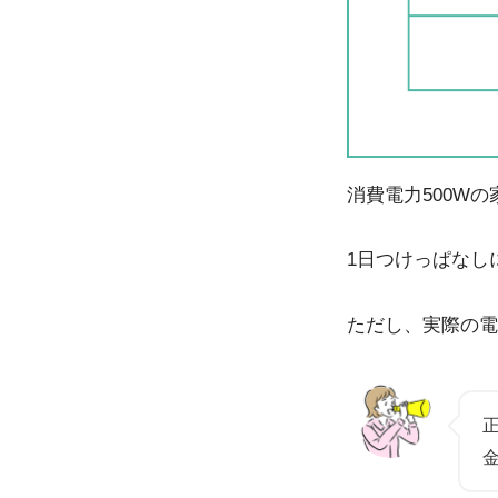
消費電力500Wの
1日つけっぱなしに
ただし、実際の電
正
金