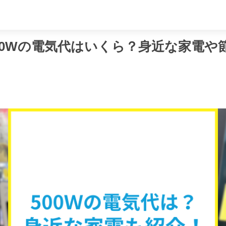
め
00Wの電気代はいくら？身近な家電や