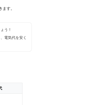
きます。
しょう！
も、電気代を安く
代