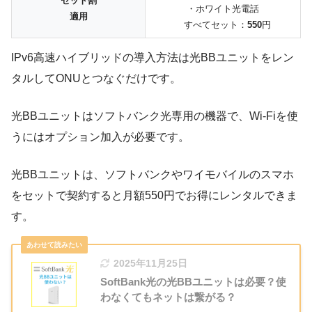
セット割
・ホワイト光電話
適用
すべてセット：
550
円
IPv6高速ハイブリッドの導入方法は
光BBユニットをレン
タルしてONUとつなぐだけ
です。
光BBユニットはソフトバンク光専用の機器で、Wi-Fiを使
うにはオプション加入が必要です。
光BBユニットは、ソフトバンクやワイモバイルのスマホ
をセットで契約すると
月額550円でお得にレンタルできま
す
。
2025年11月25日
SoftBank光の光BBユニットは必要？使
わなくてもネットは繋がる？