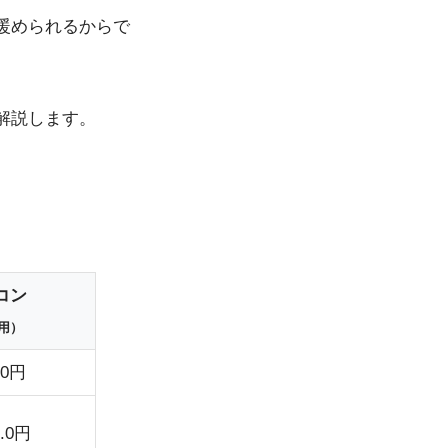
暖められるからで
解説します。
コン
用）
.0円
.0円