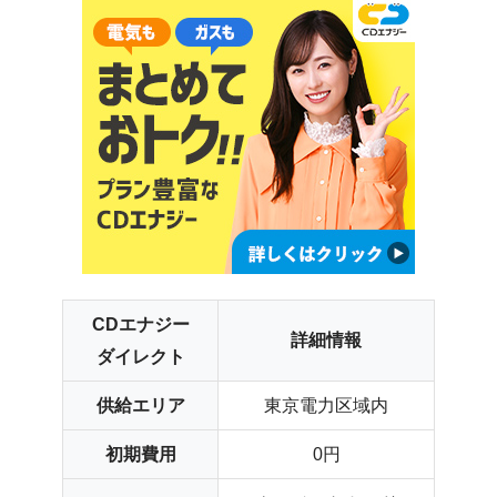
基準単位料金
140.76円
140.94円
（～20㎥）
電気ガ
スセッ
ト
比較
電気代
毎月0.5%割引
毎月102円割引
CDエナジー
ガス代
毎月0.5%割引
なし
詳細情報
ダイレクト
供給エリア
東京電力区域内
初期費用
0円