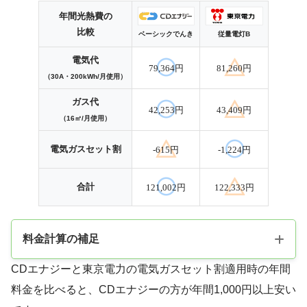
年間光熱費の
比較
ベーシックでんき
従量電灯B
電気代
79,364円
81,260円
（30A・200kWh/月使用）
ガス代
42,253円
43,409円
（16㎥/月使用）
電気ガスセット割
-615円
-1,224円
合計
121,002円
122,333円
料金計算の補足
CDエナジーと東京電力の電気ガスセット割適用時の年間
料金を比べると、CDエナジーの方が年間1,000円以上安い
料金比較