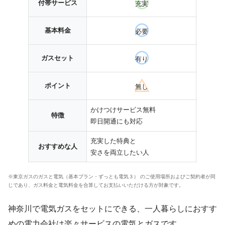
付帯サービス
充実
基本料金
必要
ガスセット
有り
ポイント
無し
かけつけサービス無料
一人暮
特徴
即日開通にも対応
プラン
充実した特典と
使用量
おすすめな人
安さを両立したい人
電気を
※東京ガスのガスと電気（基本プラン・ずっとも電気３） のご使用場所およびご契約者が同
じであり、ガス料金と電気料金を合算してお支払いいただける方が対象です。
神奈川で電気ガスをセットにできる、一人暮らしにおすす
めの電力会社は楽々サービスの電気とガスです。