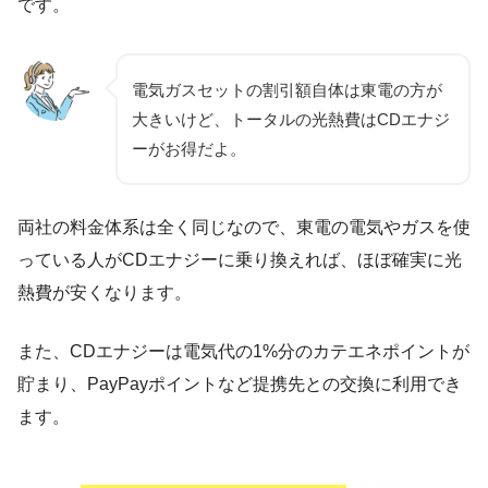
（電気）
です。
ベーシックでんき
従量電灯B
基本料金
830.70円
935.25円
（30A）
電気ガスセットの割引額自体は東電の方が
電力量料金
大きいけど、トータルの光熱費はCDエナジ
第1段階
29.90円
29.80円
ーがお得だよ。
（〜120kWh/月）
第2段階
35.59円
36.40円
両社の料金体系は全く同じなので、東電の電気やガスを使
（120〜300kWh/月）
っている人がCDエナジーに乗り換えれば、ほぼ確実に光
第3段階
36.50円
40.49円
熱費が安くなります。
（300kWh/月〜）
また、CDエナジーは電気代の1%分のカテエネポイントが
貯まり、PayPayポイントなど提携先との交換に利用でき
料金比較
（ガス）
ます。
ベーシックガス
とくとくプラン
基本料金
735.46円
736.23円
（～20㎥）