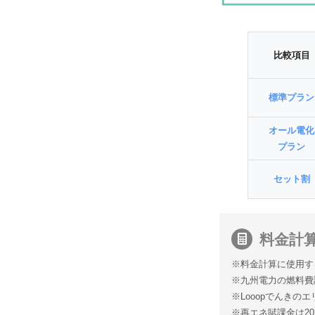
比較項目
標準プラン
オール電化
プラン
セット割
料金計
※料金計算に使用す
※九州電力の燃料費
※Looopでんきの
※再エネ賦課金は20