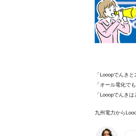
「Looopでん
「オール電化でも
「Looopでんき
九州電力からLo