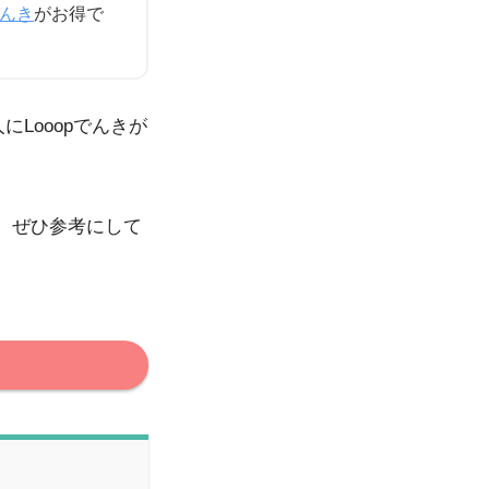
でんき
がお得で
Looopでんきが
、ぜひ参考にして