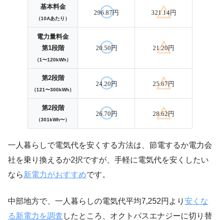
基本料金
296.87円
321.14円
（10Aあたり）
電力量料金
第1段階
20.50円
21.20円
（1〜120kWh）
第2段階
24.20円
25.67円
（121〜300kWh）
第2段階
26.70円
28.62円
（301kWh〜）
一人暮らしで電気代を安くする方法は、節電するか電力会
社を乗り換えるか2択ですが、手軽に電気代を安くしたい
なら
新電力がおすすめ
です。
中部地方で、一人暮らしの電気代平均7,252円より
安くな
る新電力を調査
したところ、オクトパスエナジーに切り替