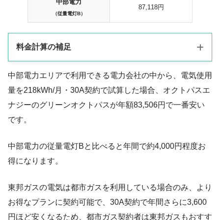
中部電力
87,118円
（従量電灯B）
料金計算の補足
中部電力エリアで利用できる電力会社の中から、電気使用
基本料金・電力量料金は2024年現在の価格を適用
量を218kWh/月・30A契約で試算した場合、オクトパスエ
該当年月の燃料費調整額・市場価格調整額・再エネ賦課金を含
ナジーのグリーンオクトパスが年額83,506円で一番安い
む
です。
激変緩和対策事業や酷暑乗り切り緊急支援の補助金は除外
中部電力の従量電灯Bと比べると年間で約4,000円程度お
得になります。
東邦ガスの電気は都市ガスを利用している場合のみ、より
お得なプランに契約可能で、30A契約で年間さらに3,600
円ほど安くなるため、都市ガス契約者は東邦ガスもおすす